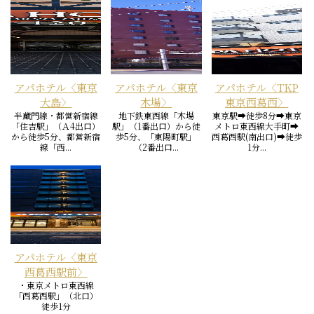
アパホテル〈東京
アパホテル〈東京
アパホテル〈TKP
大島〉
木場〉
東京西葛西〉
半蔵門線・都営新宿線
地下鉄東西線「木場
東京駅➡徒歩8分➡東京
「住吉駅」（Ａ4出口）
駅」（1番出口）から徒
メトロ東西線大手町➡
から徒歩5分、都営新宿
歩5分、「東陽町駅」
西葛西駅(南出口)➡徒歩
線「西...
（2番出口...
1分...
アパホテル〈東京
西葛西駅前〉
・東京メトロ東西線
「西葛西駅」（北口）
徒歩1分