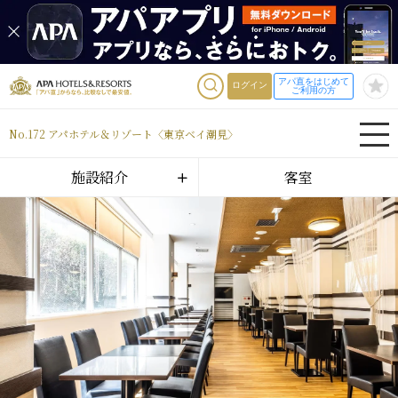
アパ直をはじめて
ログイン
ご利用の方
No.172 アパホテル＆リゾート〈東京ベイ潮見〉
施設紹介
客室