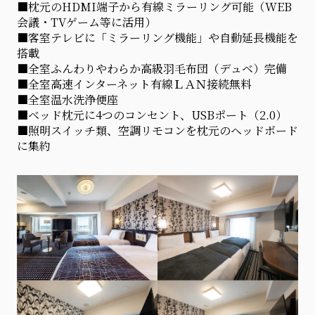
■枕元のHDMI端子から有線ミラーリング可能（WEB
会議・TVゲーム等に活用）
■客室テレビに「ミラーリング機能」や自動延長機能を
搭載
■全室ふんわりやわらか高級羽毛布団（デュベ）完備
■全室高速インターネット有線ＬＡＮ接続無料
■全室温水洗浄便座
■ベッド枕元に4つのコンセント、USBポート（2.0）
■照明スイッチ類、空調リモコンを枕元のヘッドボード
に集約