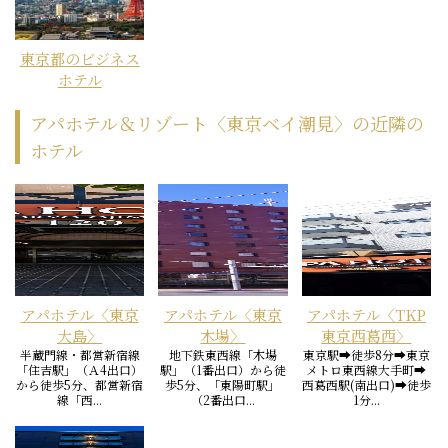
東京都のビジネス
ホテル
アパホテル＆リゾート〈東京ベイ潮見〉の近隣の
ホテル
アパホテル〈東京
アパホテル〈東京
アパホテル〈TKP
大島〉
木場〉
東京西葛西〉
半蔵門線・都営新宿線
地下鉄東西線「木場
東京駅➡徒歩8分➡東京
「住吉駅」（Ａ4出口）
駅」（1番出口）から徒
メトロ東西線大手町➡
から徒歩5分、都営新宿
歩5分、「東陽町駅」
西葛西駅(南出口)➡徒歩
線「西...
（2番出口...
1分...