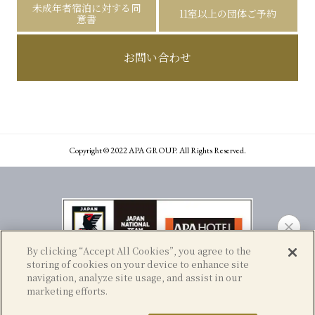
未成年者宿泊に対する同
11室以上の団体ご予約
意書
お問い合わせ
Copyright © 2022 APA GROUP. All Rights Reserved.
By clicking “Accept All Cookies”, you agree to the
storing of cookies on your device to enhance site
navigation, analyze site usage, and assist in our
marketing efforts.
宴会
問い合わせ