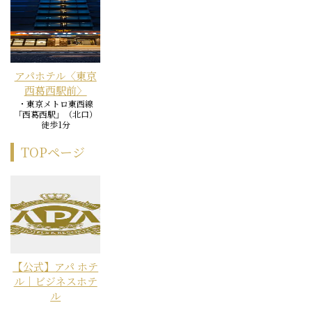
アパホテル〈東京
西葛西駅前〉
・東京メトロ東西線
「西葛西駅」（北口）
徒歩1分
TOPページ
【公式】アパ ホテ
ル｜ビジネスホテ
ル