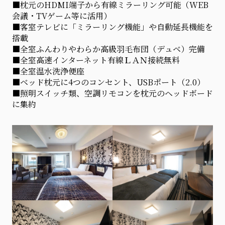
■枕元のHDMI端子から有線ミラーリング可能（WEB
会議・TVゲーム等に活用）
■客室テレビに「ミラーリング機能」や自動延長機能を
搭載
■全室ふんわりやわらか高級羽毛布団（デュベ）完備
■全室高速インターネット有線ＬＡＮ接続無料
■全室温水洗浄便座
■ベッド枕元に4つのコンセント、USBポート（2.0）
■照明スイッチ類、空調リモコンを枕元のヘッドボード
に集約