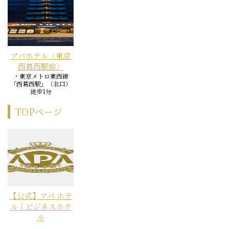
アパホテル〈東京
西葛西駅前〉
・東京メトロ東西線
「西葛西駅」（北口）
徒歩1分
TOPページ
【公式】アパ ホテ
ル｜ビジネスホテ
ル