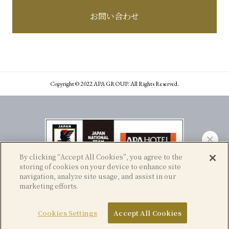
お問い合わせ
Copyright © 2022 APA GROUP. All Rights Reserved.
By clicking “Accept All Cookies”, you agree to the
storing of cookies on your device to enhance site
navigation, analyze site usage, and assist in our
marketing efforts.
宴会
問い合わせ
アパ直なら、比較なしで最安値。
Cookies Settings
Accept All Cookies
アクセス
ご予約はこちら