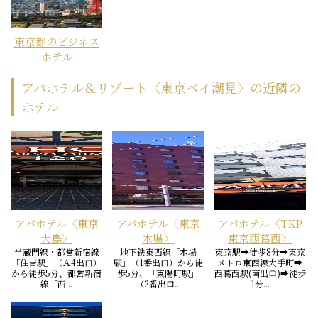
東京都のビジネス
ホテル
アパホテル＆リゾート〈東京ベイ潮見〉の近隣の
ホテル
アパホテル〈東京
アパホテル〈東京
アパホテル〈TKP
大島〉
木場〉
東京西葛西〉
半蔵門線・都営新宿線
地下鉄東西線「木場
東京駅➡徒歩8分➡東京
「住吉駅」（Ａ4出口）
駅」（1番出口）から徒
メトロ東西線大手町➡
から徒歩5分、都営新宿
歩5分、「東陽町駅」
西葛西駅(南出口)➡徒歩
線「西...
（2番出口...
1分...