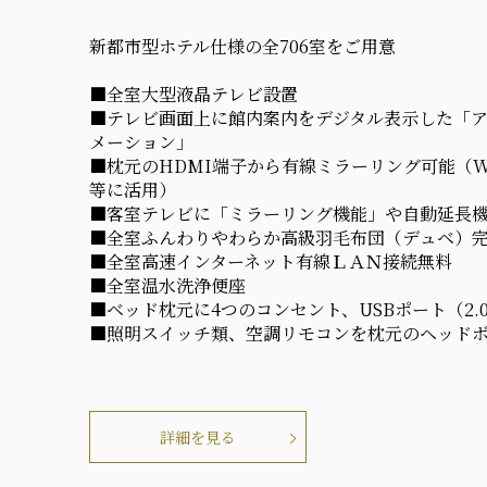
新都市型ホテル仕様の全706室をご用意
■全室大型液晶テレビ設置
■テレビ画面上に館内案内をデジタル表示した「ア
メーション」
■枕元のHDMI端子から有線ミラーリング可能（W
等に活用）
■客室テレビに「ミラーリング機能」や自動延長
■全室ふんわりやわらか高級羽毛布団（デュベ）
■全室高速インターネット有線ＬＡＮ接続無料
■全室温水洗浄便座
■ベッド枕元に4つのコンセント、USBポート（2.
■照明スイッチ類、空調リモコンを枕元のヘッド
詳細を見る