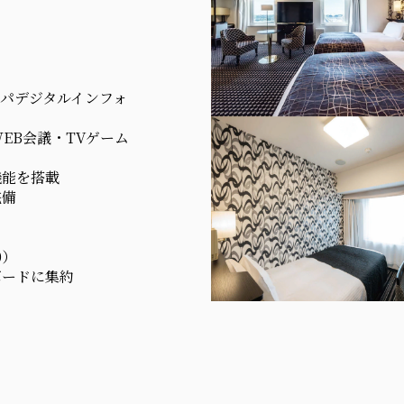
パデジタルインフォ
EB会議・TVゲーム
機能を搭載
完備
0）
ボードに集約