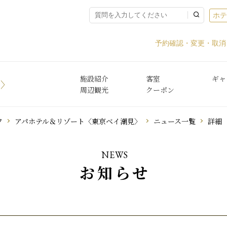
ホ
予約確認・変更・取消
施設紹介
客室
ギャ
見〉
周辺観光
クーポン
フ
アパホテル＆リゾート〈東京ベイ潮見〉
ニュース一覧
詳細
NEWS
お知らせ