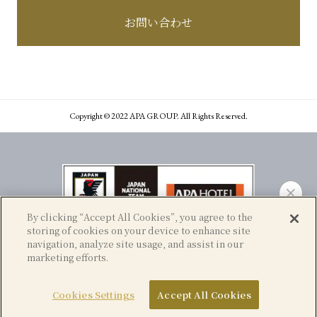
お問い合わせ
Copyright © 2022 APA GROUP. All Rights Reserved.
By clicking “Accept All Cookies”, you agree to the
storing of cookies on your device to enhance site
navigation, analyze site usage, and assist in our
marketing efforts.
宴会
問い合わせ
アパ直なら、比較なしで最安値。
Cookies Settings
Accept All Cookies
アクセス
ご予約はこちら