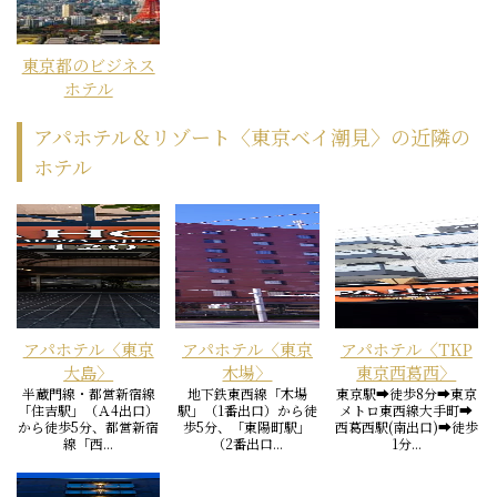
東京都のビジネス
ホテル
アパホテル＆リゾート〈東京ベイ潮見〉の近隣の
ホテル
アパホテル〈東京
アパホテル〈東京
アパホテル〈TKP
大島〉
木場〉
東京西葛西〉
半蔵門線・都営新宿線
地下鉄東西線「木場
東京駅➡徒歩8分➡東京
「住吉駅」（Ａ4出口）
駅」（1番出口）から徒
メトロ東西線大手町➡
から徒歩5分、都営新宿
歩5分、「東陽町駅」
西葛西駅(南出口)➡徒歩
線「西...
（2番出口...
1分...