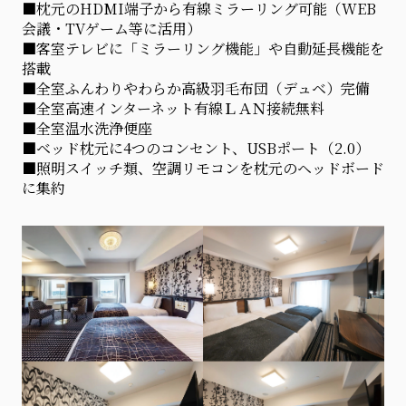
■枕元のHDMI端子から有線ミラーリング可能（WEB
会議・TVゲーム等に活用）
■客室テレビに「ミラーリング機能」や自動延長機能を
搭載
■全室ふんわりやわらか高級羽毛布団（デュベ）完備
■全室高速インターネット有線ＬＡＮ接続無料
■全室温水洗浄便座
■ベッド枕元に4つのコンセント、USBポート（2.0）
■照明スイッチ類、空調リモコンを枕元のヘッドボード
に集約