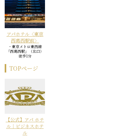
アパホテル〈東京
西葛西駅前〉
・東京メトロ東西線
「西葛西駅」（北口）
徒歩1分
TOPページ
【公式】アパ ホテ
ル｜ビジネスホテ
ル