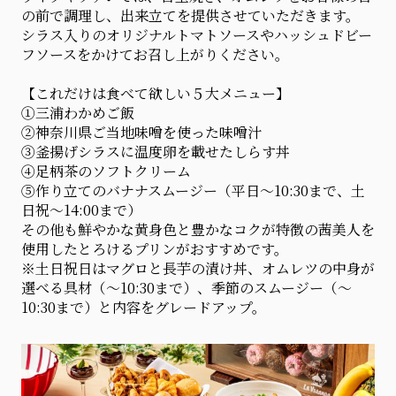
の前で調理し、出来立てを提供させていただきます。
シラス入りのオリジナルトマトソースやハッシュドビー
フソースをかけてお召し上がりください。
【これだけは食べて欲しい５大メニュー】
①三浦わかめご飯
②神奈川県ご当地味噌を使った味噌汁
③釜揚げシラスに温度卵を載せたしらす丼
④足柄茶のソフトクリーム
⑤作り立てのバナナスムージー（平日～10:30まで、土
日祝～14:00まで）
その他も鮮やかな黄身色と豊かなコクが特徴の茜美人を
使用したとろけるプリンがおすすめです。
※土日祝日はマグロと長芋の漬け丼、オムレツの中身が
選べる具材（～10:30まで）、季節のスムージー（～
10:30まで）と内容をグレードアップ。