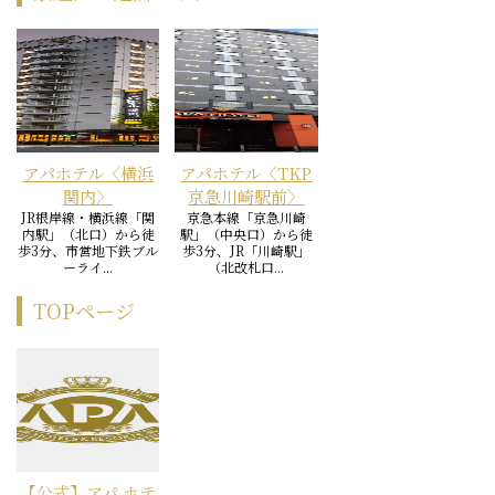
アパホテル〈横浜
アパホテル〈TKP
関内〉
京急川崎駅前〉
JR根岸線・横浜線「関
京急本線「京急川崎
内駅」（北口）から徒
駅」（中央口）から徒
歩3分、市営地下鉄ブル
歩3分、JR「川崎駅」
ーライ...
（北改札口...
TOPページ
【公式】アパ ホテ