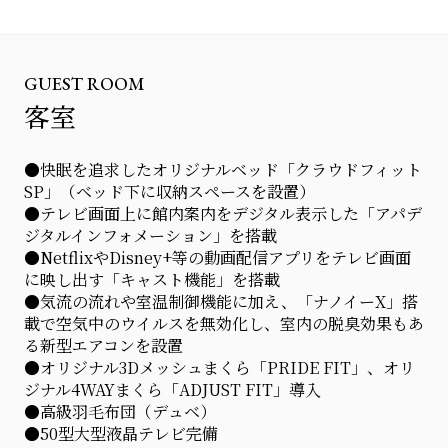
GUEST ROOM
客室
●快眠を追求したオリジナルベッド「クラウドフィット
SP」（ベッド下に収納スペースを設置）
●テレビ画面上に館内案内をデジタル表示した「アパデ
ジタルインフォメーション」を搭載
●NetflixやDisney+等の動画配信アプリをテレビ画面
に映し出す「キャスト機能」を搭載
●気流の流れや室温制御機能に加え、「ナノイーX」搭
載で空気中のウイルスを無効化し、室内の脱臭効果もあ
る新型エアコンを設置
●オリジナル3Dメッシュまくら「PRIDE FIT」、オリ
ジナル4WAYまくら「ADJUST FIT」導入
●高級羽毛布団（デュベ）
●50型大型液晶テレビ完備