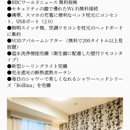
●BBCワールドニュース 無料放映
●セキュリティの面で優れたWi-Fi無料接続
●携帯、スマホの充電に便利なベッド枕元にコンセン
ト、USBポート（2.0）
●照明スイッチ類、空調リモコンを枕元のヘッドボード
に集約
●VODアパルームシアター （無料で200タイトル以上見
放題）
●温水洗浄便座完備（衛生面に配慮した壁付リモコンタ
イプ）
●新型シーリングライト完備
●完全遮光の断熱遮熱カーテン
●毎日のシャワーで美しくなれるシャワーヘッドシリー
ズ「Bollina」を完備