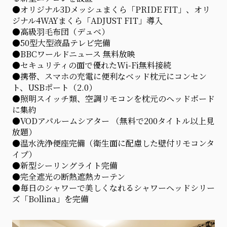
●オリジナル3Dメッシュまくら「PRIDE FIT」、オリ
ジナル4WAYまくら「ADJUST FIT」導入
●高級羽毛布団（デュベ）
●50型大型液晶テレビ完備
●BBCワールドニュース 無料放映
●セキュリティの面で優れたWi-Fi無料接続
●携帯、スマホの充電に便利なベッド枕元にコンセン
ト、USBポート（2.0）
●照明スイッチ類、空調リモコンを枕元のヘッドボード
に集約
●VODアパルームシアター （無料で200タイトル以上見
放題）
●温水洗浄便座完備（衛生面に配慮した壁付リモコンタ
イプ）
●新型シーリングライト完備
●完全遮光の断熱遮熱カーテン
●毎日のシャワーで美しくなれるシャワーヘッドシリー
ズ「Bollina」を完備