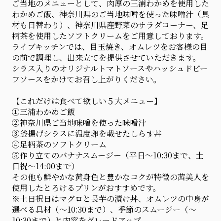
ご当地のメニューとして、肉厚の三浦わかめを使用した
わかめご飯、神奈川県のご当地味噌を使った味噌汁（具
材も日替わり）、神奈川県産野菜のサラダコーナー、足
柄茶を使用したソフトクリームをご用意しております。
ライブキッチンでは、目玉焼き、オムレツをお客様の目
の前で調理し、出来立てを提供させていただきます。
シラス入りのオリジナルトマトソースやハッシュドビー
フソースをかけてお召し上がりください。
【これだけは食べて欲しい５大メニュー】
①三浦わかめご飯
②神奈川県ご当地味噌を使った味噌汁
③釜揚げシラスに温度卵を載せたしらす丼
④足柄茶のソフトクリーム
⑤作り立てのバナナスムージー（平日～10:30まで、土
日祝～14:00まで）
その他も鮮やかな黄身色と豊かなコクが特徴の茜美人を
使用したとろけるプリンがおすすめです。
※土日祝日はマグロと長芋の漬け丼、オムレツの中身が
選べる具材（～10:30まで）、季節のスムージー（～
10:30まで）と内容をグレードアップ。