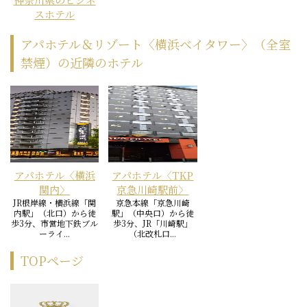
スホテル
アパホテル＆リゾート〈横浜ベイタワー〉（全室
禁煙）の近隣のホテル
アパホテル〈横浜
アパホテル〈TKP
関内〉
京急川崎駅前〉
JR根岸線・横浜線「関
京急本線「京急川崎
内駅」（北口）から徒
駅」（中央口）から徒
歩3分、市営地下鉄ブル
歩3分、JR「川崎駅」
ーライ...
（北改札口...
TOPページ