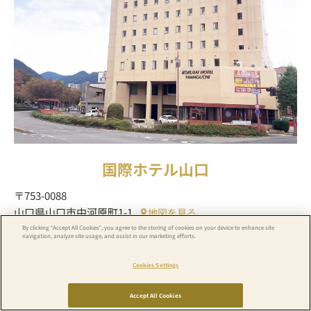
国際ホテル山口
〒753-0088
山口県山口市中河原町1-1
地図を見る
By clicking “Accept All Cookies”, you agree to the storing of cookies on your device to enhance site
・JR山口駅から徒歩10分
navigation, analyze site usage, and assist in our marketing efforts.
Cookies Settings
ホテル詳細
予約する
空室検索
ホテル一覧
Accept All Cookies