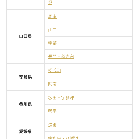
呉
周南
山口
山口県
宇部
長門・秋吉台
松茂町
徳島県
阿南
坂出・宇多津
香川県
琴平
道後
愛媛県
宇和島・八幡浜