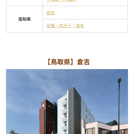
安芸
高知県
足摺・四万十・宿毛
【鳥取県】倉吉