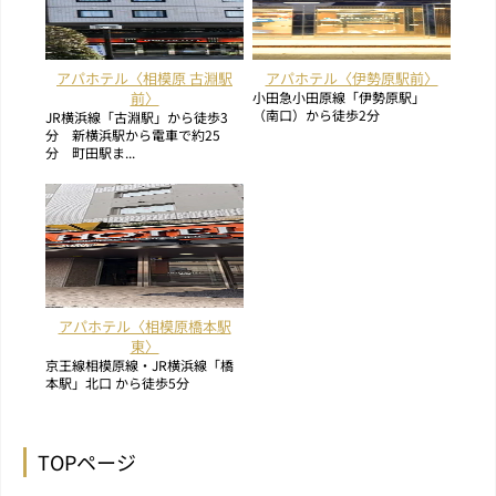
アパホテル〈相模原 古淵駅
アパホテル〈伊勢原駅前〉
前〉
小田急小田原線「伊勢原駅」
（南口）から徒歩2分
JR横浜線「古淵駅」から徒歩3
分 新横浜駅から電車で約25
分 町田駅ま...
アパホテル〈相模原橋本駅
東〉
京王線相模原線・JR横浜線「橋
本駅」北口 から徒歩5分
TOPページ