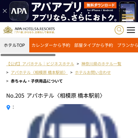
ホテルTOP
カレンダーから予約
部屋タイプから予約
プランか
【公式】アパホテル｜ビジネスホテル
神奈川県のホテル一覧
アパホテル〈相模原 橋本駅前〉
ホテルお問い合わせ
赤ちゃん・子供用品について
No.205
アパホテル〈相模原 橋本駅前〉
：