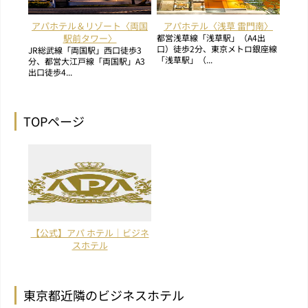
アパホテル＆リゾート〈両国
アパホテル〈浅草 雷門南〉
駅前タワー〉
都営浅草線「浅草駅」（A4出
口）徒歩2分、東京メトロ銀座線
JR総武線「両国駅」西口徒歩3
「浅草駅」（...
分、都営大江戸線「両国駅」A3
出口徒歩4...
TOPページ
【公式】アパ ホテル｜ビジネ
スホテル
東京都近隣のビジネスホテル