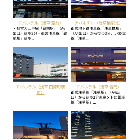
アパホテル〈浅草 蔵前〉
アパホテル〈浅草橋駅北〉
・都営大江戸線「蔵前駅」（A6
都営地下鉄浅草線「浅草橋駅」
出口）徒歩2分・都営浅草線「蔵
（A4出口）から徒歩3分、JR総武
前駅」徒歩...
線「浅草...
アパホテル〈浅草 田原町駅
アパホテル〈浅草 雷門〉
前〉
都営浅草線「浅草駅」（A4出
口）から徒歩2分東京メトロ銀座
線「浅草駅」...