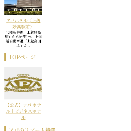
アパホテル〈上越
妙高駅前〉
北陸新幹線「上越妙高
駅」から徒歩1分、上信
越自動車道「上越高田
IC」か...
TOPページ
【公式】アパ ホテ
ル｜ビジネスホテ
ル
アパのリゾート特集