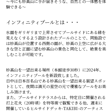
～今にも妙高山に手が届きそうな、自然との一体感を体
験できる～
インフィニティプールとは・・・
水面をギリギリまで上昇させてプールサイドにある縁を
見えなくするよう設計されたプールのことで、同施設で
は妙高山が位置する西側の面が、妙高の上空に広がる大
きな空と正面に望む妙高山の景色と同化して、絶景を楽
しむことが可能です。
妙高山を一望出来る場所（本館徒歩30秒）に2024年、
インフィニティプールを新設致しました。
日中は日本百名山である妙高山を一望出来る展望スポッ
トとして、夜間は満天の星空の元で優雅なプールをお楽
しみ頂けます。
また、プールサイドテラスからは、特定日に開催される
打上花火（20時頃）を特等席で観覧できる他、週末に
開催しているヒルサイドデッキ-TAKIBI-のアーティス