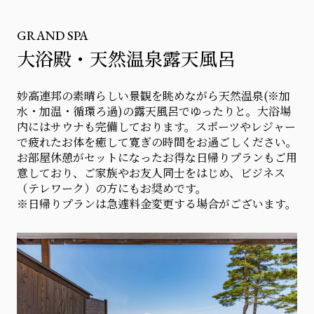
GRAND SPA
大浴殿・天然温泉露天風呂
妙高連邦の素晴らしい景観を眺めながら天然温泉(※加
水・加温・循環ろ過)の露天風呂でゆったりと。大浴場
内にはサウナも完備しております。スポーツやレジャー
で疲れたお体を癒して寛ぎの時間をお過ごしください。
お部屋休憩がセットになったお得な日帰りプランもご用
意しており、ご家族やお友人同士をはじめ、ビジネス
（テレワーク）の方にもお奨めです。
※日帰りプランは急遽料金変更する場合がございます。