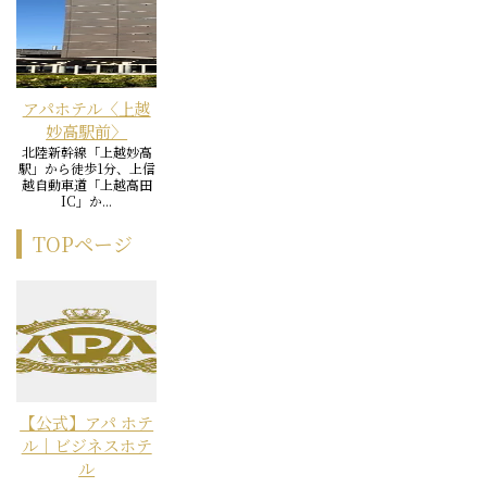
アパホテル〈上越
妙高駅前〉
北陸新幹線「上越妙高
駅」から徒歩1分、上信
越自動車道「上越高田
IC」か...
TOPページ
【公式】アパ ホテ
ル｜ビジネスホテ
ル