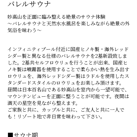
バレルサウナ
妙高山を正面に臨み整える絶景のサウナ体験
～バレルサウナと天然水水風呂を楽しみながら絶景の外
気浴を味わう～
インフィニティプール付近に国産ヒノキ製・海外レッド
シダー製と異なる仕様のバレルサウナを2基新設致しま
した。2基共セルフロウリュを行うことが出来、国産ヒ
ノキ製は噴霧器を使用することで柔らかい熱を生み出す
ロウリュを、海外レッドシダー製はラドルを使用したス
タンダードスタイルのロウリュをお楽しみ頂けます。
昼間は日本百名山である妙高山を室内から一望可能で、
マウンテンビューを正面に整うことが可能です。夜間は
満天の星空を見ながら整えます。
ご家族と共に、カップルと共に、ご友人と共に一人で
も！リゾート地で非日常を味わって下さい。
■サウナ期