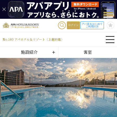
アパ直をはじめて
ログイン
ご利用の方
No.140 アパホテル＆リゾート〈上越妙高〉
施設紹介
客室