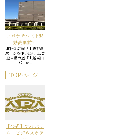
アパホテル〈上越
妙高駅前〉
北陸新幹線「上越妙高
駅」から徒歩1分、上信
越自動車道「上越高田
IC」か...
TOPページ
【公式】アパ ホテ
ル｜ビジネスホテ
ル