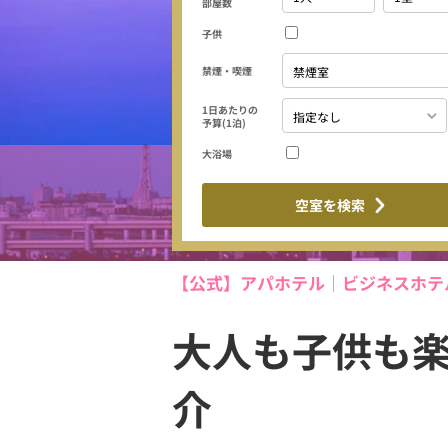
部屋数
子供
禁煙・喫煙
1日あたりの
予算(1泊)
大浴場
空室を検索
【公式】アパホテル｜ビジネスホテ
大人も子供も
介