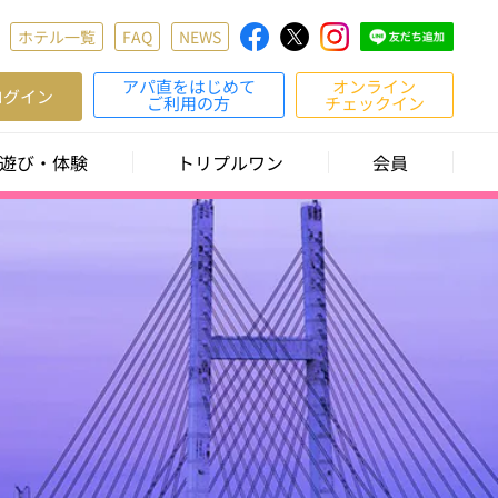
ホテル一覧
FAQ
NEWS
アパ直をはじめて
オンライン
ログイン
ご利用の方
チェックイン
遊び・体験
トリプルワン
会員