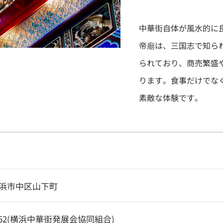
中華街自体が風水的に
帝廟は、三国志で知ら
られており、商売繁盛
ります。食事だけでな
素敵な体験です。
浜市中区山下町
-1252(横浜中華街発展会協同組合)