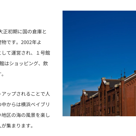
大正初期に国の倉庫と
物です。2002年よ
として運営され、１号館
号館はショッピング、飲
す。
トアップされることで人
の中からは横浜ベイブリ
い地区の海の風景を楽し
人が集まります。