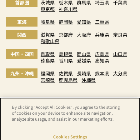
首都圏
茨城県
栃木県
群馬県
埼玉県
千葉県
東京都
神奈川県
東海
岐阜県
静岡県
愛知県
三重県
関西
滋賀県
京都府
大阪府
兵庫県
奈良県
和歌山県
中国・四国
鳥取県
島根県
岡山県
広島県
山口県
徳島県
香川県
愛媛県
高知県
九州・沖縄
福岡県
佐賀県
長崎県
熊本県
大分県
宮崎県
鹿児島県
沖縄県
By clicking “Accept All Cookies”, you agree to the storing
of cookies on your device to enhance site navigation,
analyze site usage, and assist in our marketing efforts.
Cookies Settings