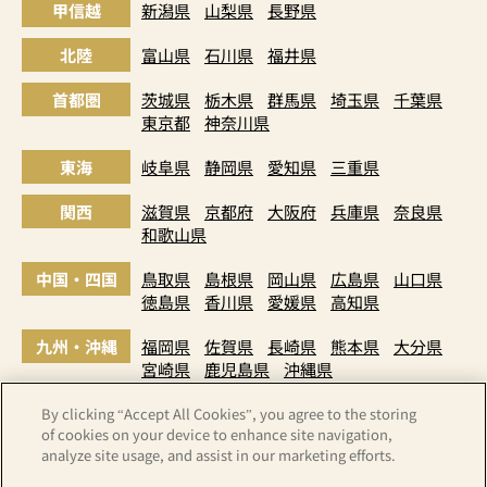
甲信越
新潟県
山梨県
長野県
北陸
富山県
石川県
福井県
首都圏
茨城県
栃木県
群馬県
埼玉県
千葉県
東京都
神奈川県
東海
岐阜県
静岡県
愛知県
三重県
関西
滋賀県
京都府
大阪府
兵庫県
奈良県
和歌山県
中国・四国
鳥取県
島根県
岡山県
広島県
山口県
徳島県
香川県
愛媛県
高知県
九州・沖縄
福岡県
佐賀県
長崎県
熊本県
大分県
宮崎県
鹿児島県
沖縄県
By clicking “Accept All Cookies”, you agree to the storing
of cookies on your device to enhance site navigation,
analyze site usage, and assist in our marketing efforts.