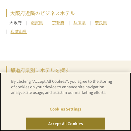
大阪府近隣のビジネスホテル
大阪府
滋賀県
京都府
兵庫県
奈良県
和歌山県
都道府県別にホテルを探す
北海道・東北
北海道
青森県
岩手県
宮城県
秋田県
By clicking “Accept All Cookies”, you agree to the storing
of cookies on your device to enhance site navigation,
山形県
福島県
analyze site usage, and assist in our marketing efforts.
甲信越
新潟県
山梨県
長野県
Cookies Settings
北陸
富山県
石川県
福井県
Accept All Cookies
首都圏
茨城県
栃木県
群馬県
埼玉県
千葉県