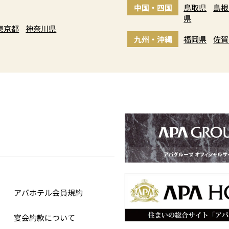
中国・四国
鳥取県
島根
県
東京都
神奈川県
九州・沖縄
福岡県
佐賀
アパホテル会員規約
宴会約款について