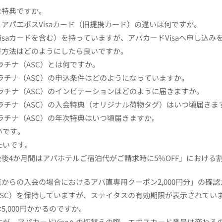
な特典ですか。
とアパエポスVisaカード（旧提携カード）の違いは何ですか。
isaカードを含む）を持っていますが、アパカードVisaへ申し込
切替方法はどのようにしたら良いですか。
ラチナ（ASC）とは何ですか。
ラチナ（ASC）の申込条件はどのようになっていますか。
ラチナ（ASC）のインビテーションはどのように届きますか。
ラチナ（ASC）の入会特典（オリジナル荷物タグ）はいつ頃届きま
ラチナ（ASC）の年次特典はいつ頃届きますか。
いです。
たいです。
入会後4か月間はアパホテルご宿泊代がご請求時に5％OFF」におけ
パ直からの入会の場合におけるアパ直専用クーポン2,000円分」の確
SC）を保持していますが、ステイタスの有効期限が表示されてい
5,000円かかるのですか。
が、アパカードVisaへの切替えの際、エポスカード番号は変わる