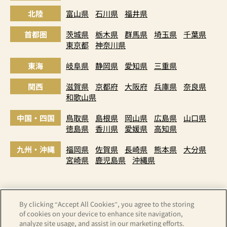
北陸
富山県
石川県
福井県
首都圏
茨城県
栃木県
群馬県
埼玉県
千葉県
東京都
神奈川県
東海
岐阜県
静岡県
愛知県
三重県
関西
滋賀県
京都府
大阪府
兵庫県
奈良県
和歌山県
中国・四国
鳥取県
島根県
岡山県
広島県
山口県
徳島県
香川県
愛媛県
高知県
九州・沖縄
福岡県
佐賀県
長崎県
熊本県
大分県
宮崎県
鹿児島県
沖縄県
By clicking “Accept All Cookies”, you agree to the storing
of cookies on your device to enhance site navigation,
analyze site usage, and assist in our marketing efforts.