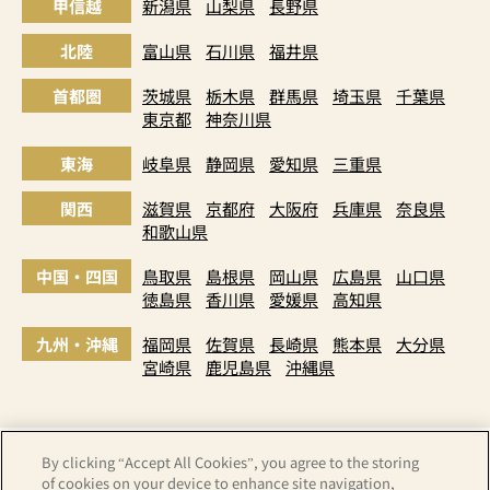
甲信越
新潟県
山梨県
長野県
北陸
富山県
石川県
福井県
首都圏
茨城県
栃木県
群馬県
埼玉県
千葉県
東京都
神奈川県
東海
岐阜県
静岡県
愛知県
三重県
関西
滋賀県
京都府
大阪府
兵庫県
奈良県
和歌山県
中国・四国
鳥取県
島根県
岡山県
広島県
山口県
徳島県
香川県
愛媛県
高知県
九州・沖縄
福岡県
佐賀県
長崎県
熊本県
大分県
宮崎県
鹿児島県
沖縄県
By clicking “Accept All Cookies”, you agree to the storing
of cookies on your device to enhance site navigation,