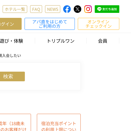
ホテル一覧
FAQ
NEWS
アパ直をはじめて
オンライン
ログイン
ご利用の方
チェックイン
遊び・体験
トリプルワン
会員
規入会したい
検索
成年（18歳未
宿泊充当ポイント
）のお客様だけ
の利用上限につい